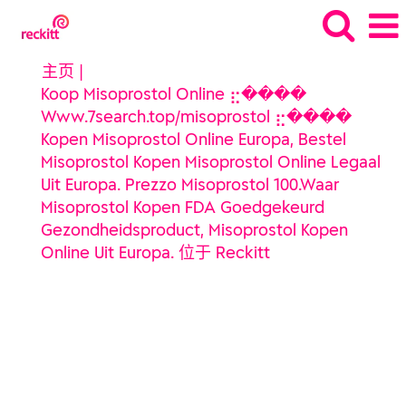
主页
|
Koop Misoprostol Online ⣖����
Www.7search.top/misoprostol ⣖����
Kopen Misoprostol Online Europa, Bestel
Misoprostol Kopen Misoprostol Online Legaal
Uit Europa. Prezzo Misoprostol 100.Waar
Misoprostol Kopen FDA Goedgekeurd
Gezondheidsproduct, Misoprostol Kopen
（当
Online Uit Europa. 位于 Reckitt
前
搜索结果：
页
"Koop misoprostol online ⣖����
面）
www.7search.top/misoprostol ⣖���� kopen
misoprostol online Europa, bestel misoprostol kopen
misoprostol online legaal uit Europa. prezzo
misoprostol 100.Waar misoprostol kopen FDA