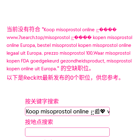
goedgekeurd gezondheidsproduct, misoprostol
kopen online uit Europa.".
当前没有符合 "
Koop misoprostol online ⣖����
www.7search.top/misoprostol ⣖���� kopen misoprostol
online Europa, bestel misoprostol kopen misoprostol online
legaal uit Europa. prezzo misoprostol 100.Waar misoprostol
kopen FDA goedgekeurd gezondheidsproduct, misoprostol
" 的空缺职位。
kopen online uit Europa.
以下是Reckitt最新发布的0个职位，供您参考。
按关键字搜索
按地点搜索