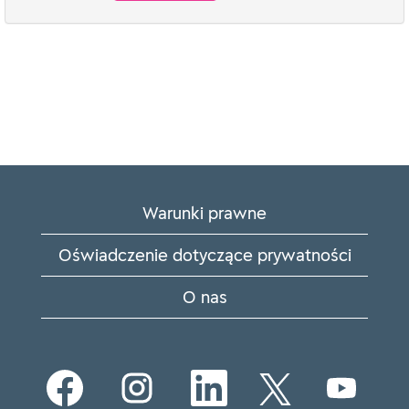
Warunki prawne
Oświadczenie dotyczące prywatności
O nas
O
O
O
O
O
t
t
t
t
t
w
w
w
w