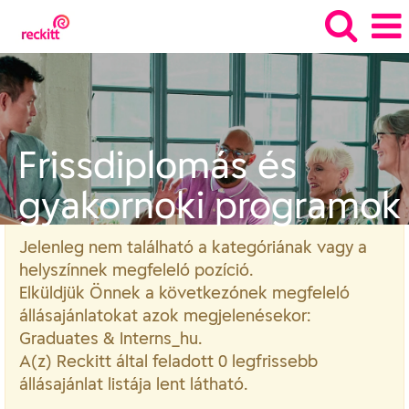
Graduates
&
Interns_hu
Frissdiplomás és
gyakornoki programok
Jelenleg nem található a kategóriának vagy a
helyszínnek megfelelő pozíció.
Elküldjük Önnek a következőnek megfelelő
állásajánlatokat azok megjelenésekor:
Graduates & Interns_hu.
A(z) Reckitt által feladott 0 legfrissebb
állásajánlat listája lent látható.