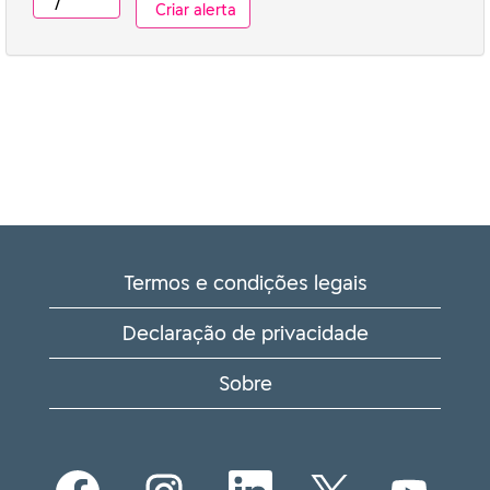
Termos e condições legais
Declaração de privacidade
Sobre
A
A
A
A
A