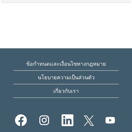
ข้อกำหนดและเงื่อนไขทางกฎหมาย
นโยบายความเป็นส่วนตัว
เกี่ยวกับเรา
เ
เ
เ
เ
เ
ปิ
ปิ
ปิ
ปิ
ปิ
ด
ด
ด
ด
ด
ใ
ใ
ใ
ใ