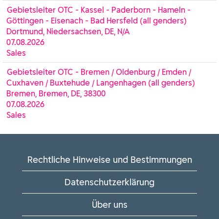
Gebietsleiter OTC - Kassel - Paderborn - Hameln -
Göttingen - Eisenach - Bad Hersfeld (all genders)
Dortmund, Niedersachsen, DE, N/A
07.08.2026
Sales
Gebietsleiter OTC - Bremen / Oldenburg / Emden /
Cuxhaven / Buxtehude / Langenhagen (all genders)
Bremen, Bremen, DE, 38300
07.08.2026
Sales
Rechtliche Hinweise und Bestimmungen
Datenschutzerklärung
Über uns